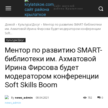
Сайт жителей
района Крылатское
Домой
Культура/Досуг
Ментор по развитию SMART-библиотеки
им. Ахматовой Ирина Фирсова будет модератором конференции
Soft...
Культура/Досуг
Ментор по развитию SMART-
библиотеки им. Ахматовой
Ирина Фирсова будет
модератором конференции
Soft Skills Boom
By
news_admin
08.04.2021
702
0