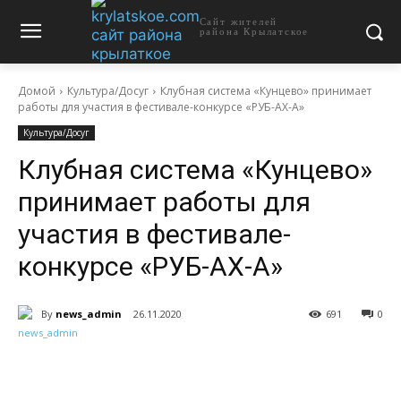
Сайт жителей
района Крылатское
Домой
Культура/Досуг
Клубная система «Кунцево» принимает
работы для участия в фестивале-конкурсе «РУБ-АХ-А»
Культура/Досуг
Клубная система «Кунцево»
принимает работы для
участия в фестивале-
конкурсе «РУБ-АХ-А»
By
news_admin
26.11.2020
691
0