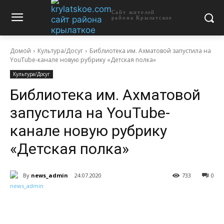
Сайт жителей
района Крылатское
Домой
Культура/Досуг
Библиотека им. Ахматовой запустила на
YouTube-канале новую рубрику «Детская полка»
Культура/Досуг
Библиотека им. Ахматовой
запустила на YouTube-
канале новую рубрику
«Детская полка»
By
news_admin
24.07.2020
733
0