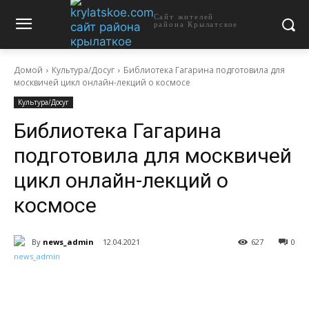
Сайт жителей
района Крылатское
Домой
Культура/Досуг
Библиотека Гагарина подготовила для
москвичей цикл онлайн-лекций о космосе
Культура/Досуг
Библиотека Гагарина
подготовила для москвичей
цикл онлайн-лекций о
космосе
By
news_admin
12.04.2021
627
0