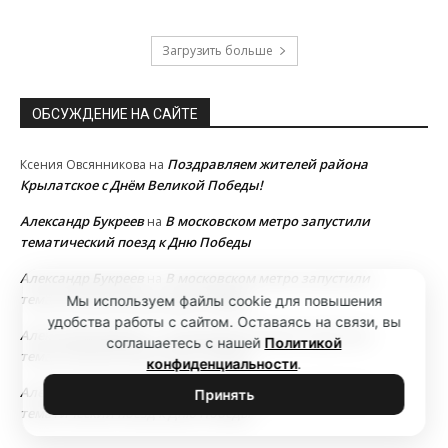
Загрузить больше
ОБСУЖДЕНИЕ НА САЙТЕ
Поздравляем жителей района
Ксения Овсянникова
на
Крылатское с Днём Великой Победы!
Александр Букреев
В московском метро запустили
на
тематический поезд к Дню Победы
Александр Букреев
В московском метро запустили
на
тематический поезд к Дню Победы
Мы используем файлы cookie для повышения
удобства работы с сайтом. Оставаясь на связи, вы
Александр Букреев
В московском метро запустили
на
соглашаетесь с нашей
Политикой
тематический поезд к Дню Победы
конфиденциальности
.
Александр Букреев
В московском метро запустили
на
Принять
тематический поезд к Дню Победы