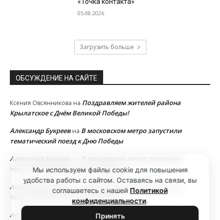
«Точка контакта»
05.08.2026
Загрузить больше
ОБСУЖДЕНИЕ НА САЙТЕ
Поздравляем жителей района
Ксения Овсянникова
на
Крылатское с Днём Великой Победы!
Александр Букреев
В московском метро запустили
на
тематический поезд к Дню Победы
Александр Букреев
В московском метро запустили
на
тематический поезд к Дню Победы
Мы используем файлы cookie для повышения
удобства работы с сайтом. Оставаясь на связи, вы
Александр Букреев
В московском метро запустили
на
соглашаетесь с нашей
Политикой
тематический поезд к Дню Победы
конфиденциальности
.
Александр Букреев
В московском метро запустили
на
Принять