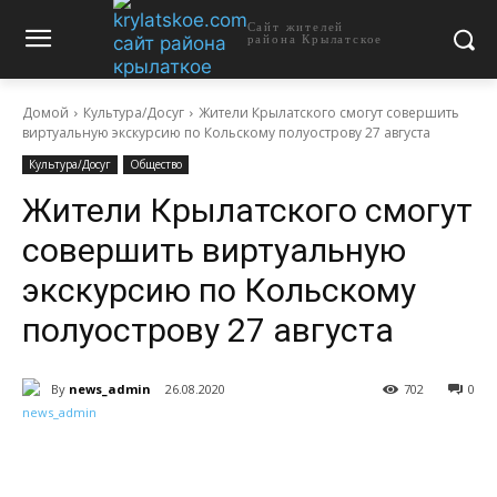
Сайт жителей
района Крылатское
Домой
Культура/Досуг
Жители Крылатского смогут совершить
виртуальную экскурсию по Кольскому полуострову 27 августа
Культура/Досуг
Общество
Жители Крылатского смогут
совершить виртуальную
экскурсию по Кольскому
полуострову 27 августа
By
news_admin
26.08.2020
702
0