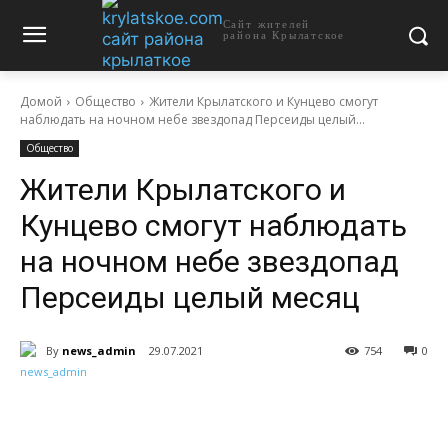
Сайт жителей
района Крылатское
Домой
Общество
Жители Крылатского и Кунцево смогут
наблюдать на ночном небе звездопад Персеиды целый...
Общество
Жители Крылатского и
Кунцево смогут наблюдать
на ночном небе звездопад
Персеиды целый месяц
By
news_admin
29.07.2021
754
0