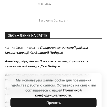
08.08.2026
Загрузить больше
ОБСУЖДЕНИЕ НА САЙТЕ
Поздравляем жителей района
Ксения Овсянникова
на
Крылатское с Днём Великой Победы!
Александр Букреев
В московском метро запустили
на
тематический поезд к Дню Победы
Александр Букреев
В московском метро запустили
на
тематический поезд к Дню Победы
Мы используем файлы cookie для повышения
удобства работы с сайтом. Оставаясь на связи, вы
Александр Букреев
В московском метро запустили
на
соглашаетесь с нашей
Политикой
тематический поезд к Дню Победы
конфиденциальности
.
Александр Букреев
В московском метро запустили
на
Принять
тематический поезд к Дню Победы