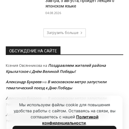
Завтра, 5 августа, пройдет лекция о
японском языке
04.08.2026
Загрузить больше
ОБСУЖДЕНИЕ НА САЙТЕ
Поздравляем жителей района
Ксения Овсянникова
на
Крылатское с Днём Великой Победы!
Александр Букреев
В московском метро запустили
на
тематический поезд к Дню Победы
Александр Букреев
В московском метро запустили
на
тематический поезд к Дню Победы
Мы используем файлы cookie для повышения
удобства работы с сайтом. Оставаясь на связи, вы
Александр Букреев
В московском метро запустили
на
соглашаетесь с нашей
Политикой
тематический поезд к Дню Победы
конфиденциальности
.