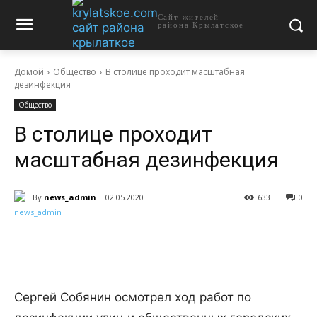
Сайт жителей
района Крылатское
Домой
Общество
В столице проходит масштабная
дезинфекция
Общество
В столице проходит
масштабная дезинфекция
By
news_admin
02.05.2020
633
0
Сергей Собянин осмотрел ход работ по