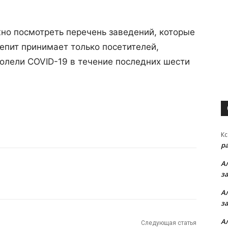
но посмотреть перечень заведений, которые
епит принимает только посетителей,
олели COVID-19 в течение последних шести
Кс
р
А
з
А
з
А
Следующая статья