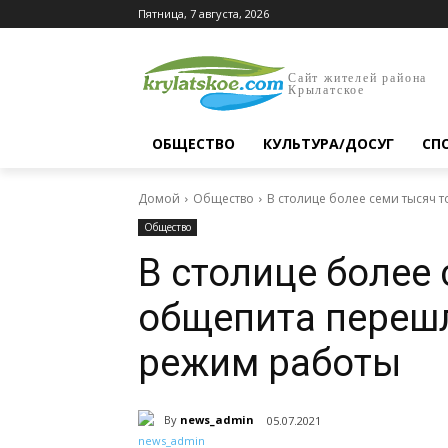
Пятница, 7 августа, 2026
Сайт жителей района
Крылатское
ОБЩЕСТВО
КУЛЬТУРА/ДОСУГ
СП
Домой
Общество
В столице более семи тысяч
Общество
В столице более 
общепита переш
режим работы
By
news_admin
05.07.2021