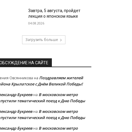
Завтра, 5 августа, пройдет
лекция о японском языке
04.08.2026
Загрузить больше
ОБСУЖДЕНИЕ НА САЙТЕ
Поздравляем жителей
ения Овсянникова
на
айона Крылатское с Днём Великой Победы!
лександр Букреев
В московском метро
на
апустили тематический поезд к Дню Победы
лександр Букреев
В московском метро
на
апустили тематический поезд к Дню Победы
лександр Букреев
В московском метро
на