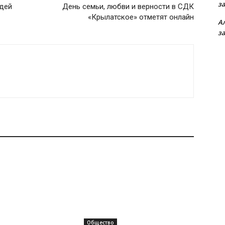
з
юдей
День семьи, любви и верности в СДК
«Крылатское» отметят онлайн
А
з
Общество