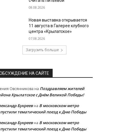
считать питьевой
08.08.2026
Новая выставка открывается
11 августа в Галерее клубного
центра «Крылатское»
07.08.2026
Загрузить больше
ОБСУЖДЕНИЕ НА САЙТЕ
Поздравляем жителей
ения Овсянникова
на
айона Крылатское с Днём Великой Победы!
лександр Букреев
В московском метро
на
апустили тематический поезд к Дню Победы
лександр Букреев
В московском метро
на
апустили тематический поезд к Дню Победы