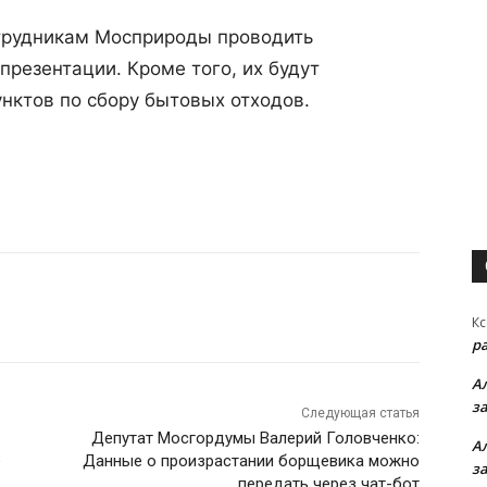
трудникам Мосприроды проводить
презентации. Кроме того, их будут
унктов по сбору бытовых отходов.
Кс
р
А
з
Следующая статья
Депутат Мосгордумы Валерий Головченко:
А
е
Данные о произрастании борщевика можно
з
передать через чат-бот