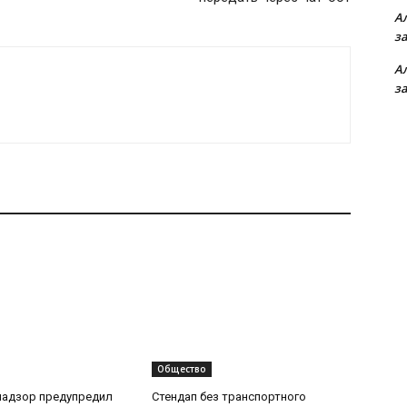
А
з
А
з
Общество
надзор предупредил
Стендап без транспортного