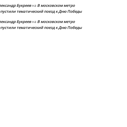
лександр Букреев
В московском метро
на
апустили тематический поезд к Дню Победы
лександр Букреев
В московском метро
на
апустили тематический поезд к Дню Победы