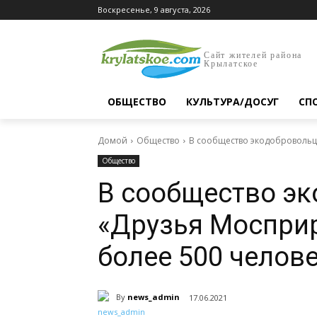
Воскресенье, 9 августа, 2026
Сайт жителей района
Крылатское
ОБЩЕСТВО
КУЛЬТУРА/ДОСУГ
СП
Домой
Общество
В сообщество экодобровольц
Общество
В сообщество э
«Друзья Моспри
более 500 челов
By
news_admin
17.06.2021