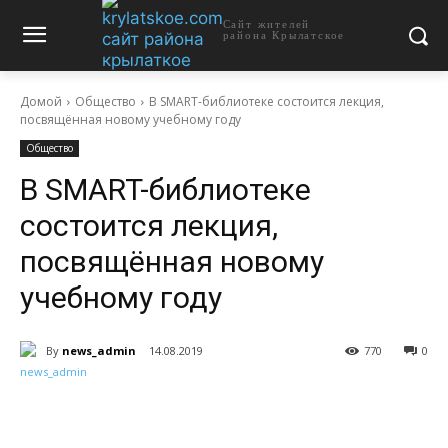
Сайт жителей
района Крылатское
Домой
Общество
В SMART-библиотеке состоится лекция,
посвящённая новому учебному году
Общество
В SMART-библиотеке
состоится лекция,
посвящённая новому
учебному году
By
news_admin
14.08.2019
770
0