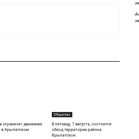
з
А
з
Общество
та ограничат движение
В пятницу, 7 августа, состоится
 в Крылатском
обход территории района
Крылатское