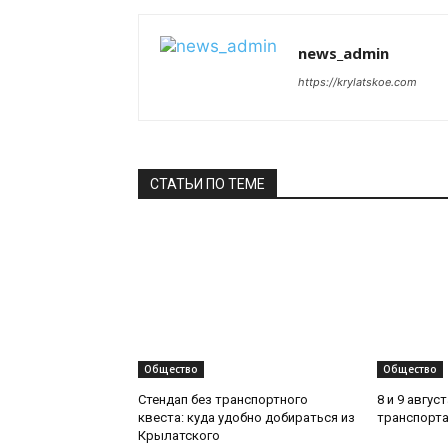
news_admin
https://krylatskoe.com
СТАТЬИ ПО ТЕМЕ
Общество
Общество
Стендап без транспортного
8 и 9 авгус
квеста: куда удобно добираться из
транспорта
Крылатского