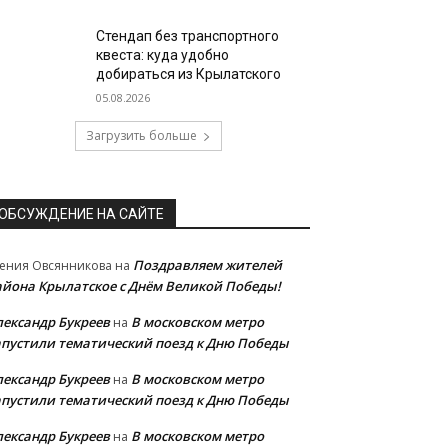
Стендап без транспортного
квеста: куда удобно
добираться из Крылатского
05.08.2026
Загрузить больше
ОБСУЖДЕНИЕ НА САЙТЕ
Поздравляем жителей
ения Овсянникова
на
айона Крылатское с Днём Великой Победы!
лександр Букреев
В московском метро
на
апустили тематический поезд к Дню Победы
лександр Букреев
В московском метро
на
апустили тематический поезд к Дню Победы
лександр Букреев
В московском метро
на