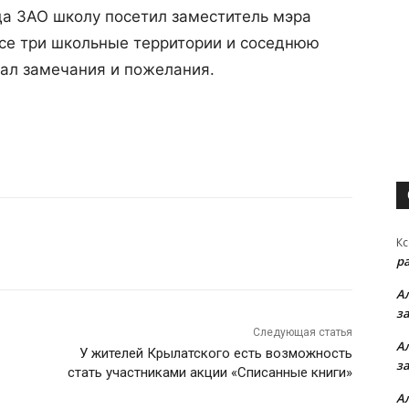
да ЗАО школу посетил заместитель мэра
се три школьные территории и соседнюю
зал замечания и пожелания.
Кс
р
А
з
Следующая статья
А
У жителей Крылатского есть возможность
з
стать участниками акции «Списанные книги»
А