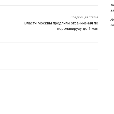
А
з
Следующая статья
А
Власти Москвы продлили ограничения по
з
коронавирусу до 1 мая