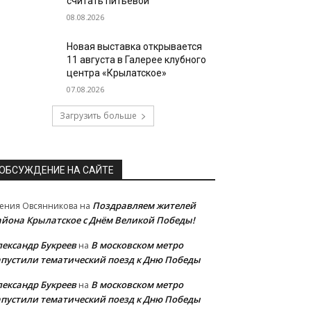
считать питьевой
08.08.2026
Новая выставка открывается
11 августа в Галерее клубного
центра «Крылатское»
07.08.2026
Загрузить больше
ОБСУЖДЕНИЕ НА САЙТЕ
Поздравляем жителей
ения Овсянникова
на
айона Крылатское с Днём Великой Победы!
лександр Букреев
В московском метро
на
апустили тематический поезд к Дню Победы
лександр Букреев
В московском метро
на
апустили тематический поезд к Дню Победы