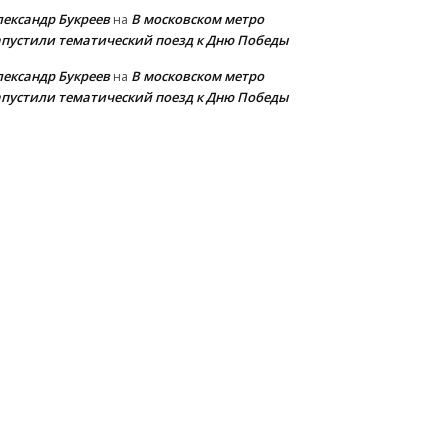
лександр Букреев
В московском метро
на
апустили тематический поезд к Дню Победы
лександр Букреев
В московском метро
на
апустили тематический поезд к Дню Победы