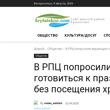
Воскресенье, 9 августа, 2026
Сайт жителей района
Крылатское
ОБЩЕСТВО
КУЛЬТУРА/ДОСУГ
СП
Домой
Общество
В РПЦ попросили верующих г
Общество
В РПЦ попросил
готовиться к пр
без посещения х
By
news_admin
02.04.2020