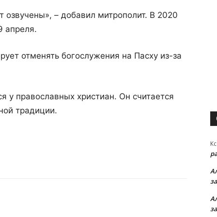
 озвучены», – добавил митрополит. В 2020
9 апреля.
ирует отменять богослужения на Пасху из-за
ся у православных христиан. Он считается
ной традиции.
Кс
р
А
з
А
з