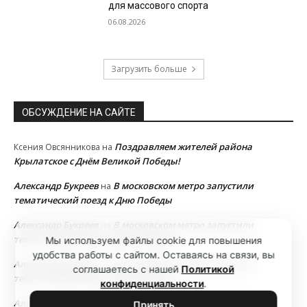
для массового спорта
06.08.2026
Загрузить больше
ОБСУЖДЕНИЕ НА САЙТЕ
Поздравляем жителей района
Ксения Овсянникова
на
Крылатское с Днём Великой Победы!
Александр Букреев
В московском метро запустили
на
тематический поезд к Дню Победы
Александр Букреев
В московском метро запустили
на
тематический поезд к Дню Победы
Мы используем файлы cookie для повышения
удобства работы с сайтом. Оставаясь на связи, вы
Александр Букреев
В московском метро запустили
на
соглашаетесь с нашей
Политикой
тематический поезд к Дню Победы
конфиденциальности
.
Александр Букреев
В московском метро запустили
на
Принять