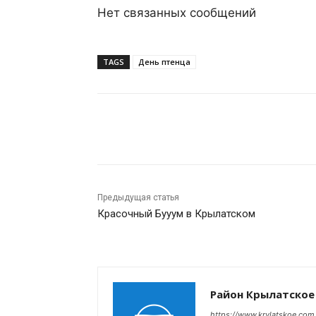
Нет связанных сообщений
TAGS
День птенца
Поделиться
Предыдущая статья
Красочный Бууум в Крылатском
Район Крылатское
https://www.krylatskoe.com