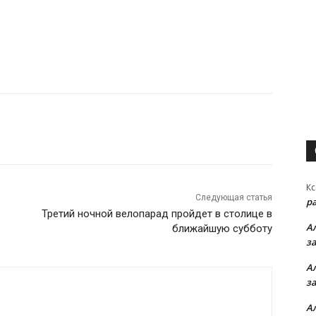
Кс
Следующая статья
р
Третий ночной велопарад пройдет в столице в
А
ближайшую субботу
з
А
з
А