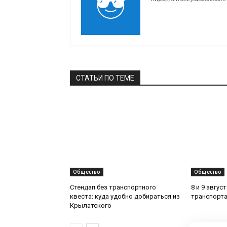
СТАТЬИ ПО ТЕМЕ
Общество
Общество
Стендап без транспортного
8 и 9 авгус
квеста: куда удобно добираться из
транспорта
Крылатского