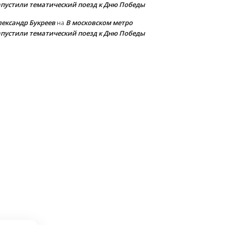
апустили тематический поезд к Дню Победы
лександр Букреев
В московском метро
на
апустили тематический поезд к Дню Победы