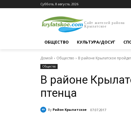
Суббота, 8 августа, 2026
Сайт жителей района
Крылатское
ОБЩЕСТВО
КУЛЬТУРА/ДОСУГ
СП
Домой
Общество
В районе Крылатское пройдет
Общество
В районе Крылат
птенца
By
Район Крылатское
07.07.2017
Поделиться