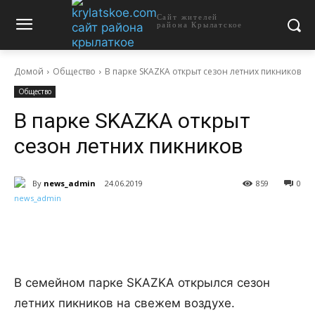
Сайт жителей
района Крылатское
Домой
Общество
В парке SKAZKA открыт сезон летних пикников
Общество
В парке SKAZKA открыт
сезон летних пикников
By
news_admin
24.06.2019
859
0
В семейном парке SKAZKA открылся сезон
летних пикников на свежем воздухе.