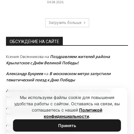
04.08.2026
Загрузить больше
ОБСУЖДЕНИЕ НА САЙТЕ
Поздравляем жителей района
Ксения Овсянникова
на
Крылатское с Днём Великой Победы!
Александр Букреев
В московском метро запустили
на
тематический поезд к Дню Победы
Александр Букреев
В московском метро запустили
на
тематический поезд к Дню Победы
Мы используем файлы cookie для повышения
удобства работы с сайтом. Оставаясь на связи, вы
Александр Букреев
В московском метро запустили
на
соглашаетесь с нашей
Политикой
тематический поезд к Дню Победы
конфиденциальности
.
Александр Букреев
В московском метро запустили
на
Принять
тематический поезд к Дню Победы