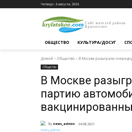
Четверг, 6 августа, 2026
Сайт жителей района
Крылатское
ОБЩЕСТВО
КУЛЬТУРА/ДОСУГ
СП
Домой
Общество
В Москве разыграли очередн
Общество
В Москве разыг
партию автомоб
вакцинированны
By
news_admin
04.08.2021