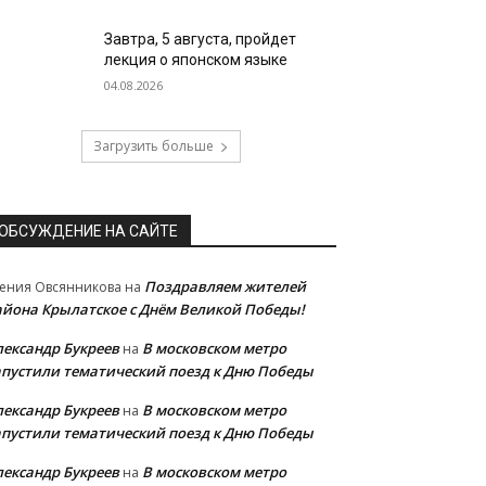
Завтра, 5 августа, пройдет
лекция о японском языке
04.08.2026
Загрузить больше
ОБСУЖДЕНИЕ НА САЙТЕ
Поздравляем жителей
ения Овсянникова
на
айона Крылатское с Днём Великой Победы!
лександр Букреев
В московском метро
на
апустили тематический поезд к Дню Победы
лександр Букреев
В московском метро
на
апустили тематический поезд к Дню Победы
лександр Букреев
В московском метро
на