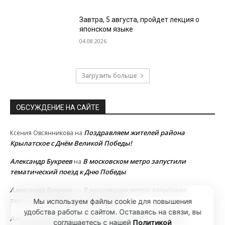
Завтра, 5 августа, пройдет лекция о
японском языке
04.08.2026
Загрузить больше
ОБСУЖДЕНИЕ НА САЙТЕ
Поздравляем жителей района
Ксения Овсянникова
на
Крылатское с Днём Великой Победы!
Александр Букреев
В московском метро запустили
на
тематический поезд к Дню Победы
Александр Букреев
В московском метро запустили
на
тематический поезд к Дню Победы
Мы используем файлы cookie для повышения
удобства работы с сайтом. Оставаясь на связи, вы
Александр Букреев
В московском метро запустили
на
соглашаетесь с нашей
Политикой