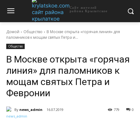
Сайт жителей
района Крылатское
Домой
Общество
В Москве открыта «горячая линия» для
паломников к мощам святых Петра и...
Общество
В Москве открыта «горячая
линия» для паломников к
мощам святых Петра и
Февронии
By
news_admin
16.07.2019
779
0