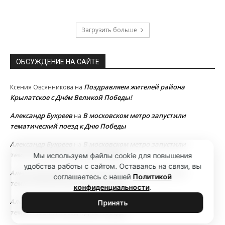
Загрузить больше
ОБСУЖДЕНИЕ НА САЙТЕ
Поздравляем жителей района
Ксения Овсянникова
на
Крылатское с Днём Великой Победы!
Александр Букреев
В московском метро запустили
на
тематический поезд к Дню Победы
Александр Букреев
В московском метро запустили
на
тематический поезд к Дню Победы
Мы используем файлы cookie для повышения
удобства работы с сайтом. Оставаясь на связи, вы
Александр Букреев
В московском метро запустили
на
соглашаетесь с нашей
Политикой
тематический поезд к Дню Победы
конфиденциальности
.
Александр Букреев
В московском метро запустили
на
Принять
тематический поезд к Дню Победы