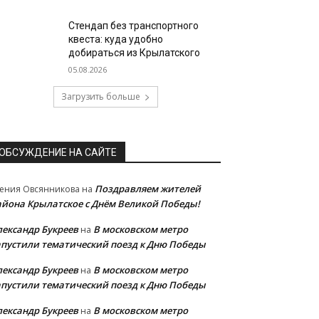
Стендап без транспортного
квеста: куда удобно
добираться из Крылатского
05.08.2026
Загрузить больше
ОБСУЖДЕНИЕ НА САЙТЕ
Поздравляем жителей
ения Овсянникова
на
айона Крылатское с Днём Великой Победы!
лександр Букреев
В московском метро
на
апустили тематический поезд к Дню Победы
лександр Букреев
В московском метро
на
апустили тематический поезд к Дню Победы
лександр Букреев
В московском метро
на