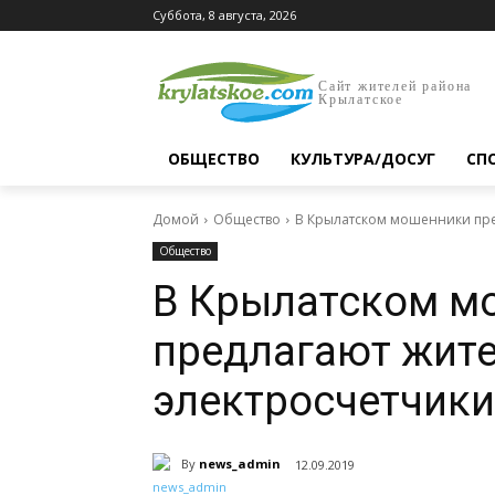
Суббота, 8 августа, 2026
Сайт жителей района
Крылатское
ОБЩЕСТВО
КУЛЬТУРА/ДОСУГ
СП
Домой
Общество
В Крылатском мошенники пре
Общество
В Крылатском м
предлагают жит
электросчетчики
By
news_admin
12.09.2019