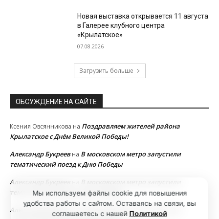
Новая выставка открывается 11 августа
в Галерее клубного центра
«Крылатское»
07.08.2026
Загрузить больше
ОБСУЖДЕНИЕ НА САЙТЕ
Поздравляем жителей района
Ксения Овсянникова
на
Крылатское с Днём Великой Победы!
Александр Букреев
В московском метро запустили
на
тематический поезд к Дню Победы
Александр Букреев
В московском метро запустили
на
тематический поезд к Дню Победы
Мы используем файлы cookie для повышения
удобства работы с сайтом. Оставаясь на связи, вы
Александр Букреев
В московском метро запустили
на
соглашаетесь с нашей
Политикой