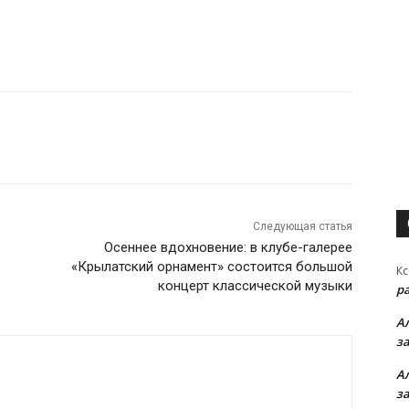
Следующая статья
Осеннее вдохновение: в клубе-галерее
«Крылатский орнамент» состоится большой
Кс
концерт классической музыки
р
А
з
А
з