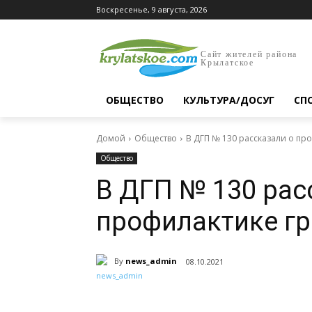
Воскресенье, 9 августа, 2026
Сайт жителей района
Крылатское
ОБЩЕСТВО
КУЛЬТУРА/ДОСУГ
СП
Домой
Общество
В ДГП № 130 рассказали о про
Общество
В ДГП № 130 рас
профилактике гр
By
news_admin
08.10.2021
Поделиться