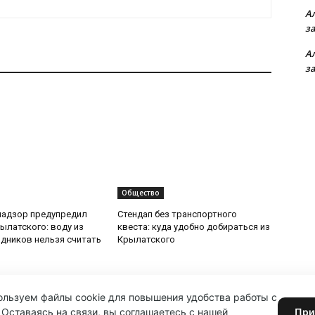
А
з
А
з
Общество
надзор предупредил
Стендап без транспортного
ылатского: воду из
квеста: куда удобно добираться из
дников нельзя считать
Крылатского
льзуем файлы cookie для повышения удобства работы с
 Оставаясь на связи, вы соглашаетесь с нашей
При