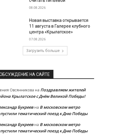
считать питьевой
08.08.2026
Новая выставка открывается
11 августа в Галерее клубного
центра «Крылатское»
07.08.2026
Загрузить больше
ОБСУЖДЕНИЕ НА САЙТЕ
Поздравляем жителей
ения Овсянникова
на
айона Крылатское с Днём Великой Победы!
лександр Букреев
В московском метро
на
апустили тематический поезд к Дню Победы
лександр Букреев
В московском метро
на
апустили тематический поезд к Дню Победы