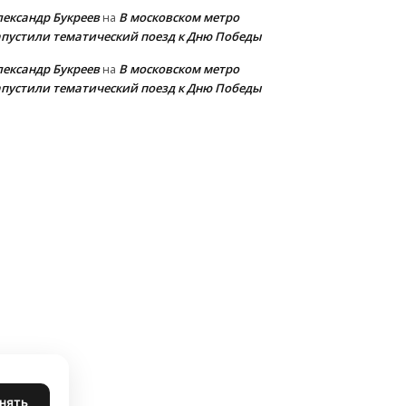
лександр Букреев
В московском метро
на
апустили тематический поезд к Дню Победы
лександр Букреев
В московском метро
на
апустили тематический поезд к Дню Победы
нять