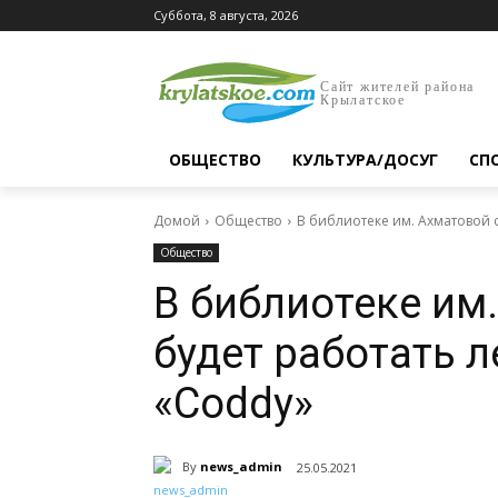
Суббота, 8 августа, 2026
Сайт жителей района
Крылатское
ОБЩЕСТВО
КУЛЬТУРА/ДОСУГ
СП
Домой
Общество
В библиотеке им. Ахматовой с
Общество
В библиотеке им.
будет работать 
«Coddy»
By
news_admin
25.05.2021