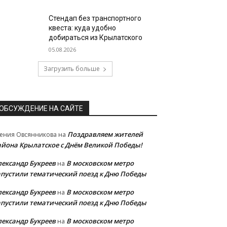
Стендап без транспортного
квеста: куда удобно
добираться из Крылатского
05.08.2026
Загрузить больше
ОБСУЖДЕНИЕ НА САЙТЕ
Поздравляем жителей
ения Овсянникова
на
айона Крылатское с Днём Великой Победы!
лександр Букреев
В московском метро
на
апустили тематический поезд к Дню Победы
лександр Букреев
В московском метро
на
апустили тематический поезд к Дню Победы
лександр Букреев
В московском метро
на