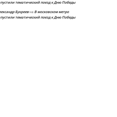
апустили тематический поезд к Дню Победы
лександр Букреев
В московском метро
на
апустили тематический поезд к Дню Победы