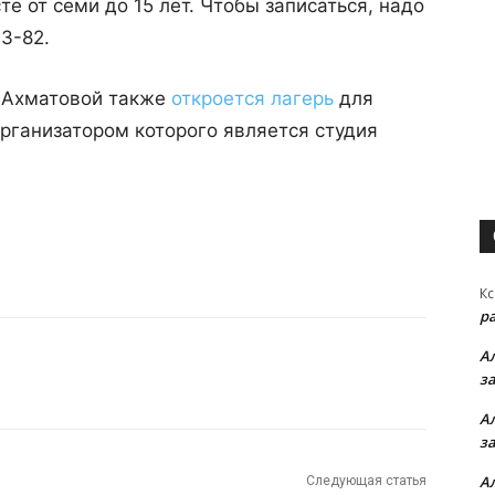
те от семи до 15 лет. Чтобы записаться, надо
3-82.
. Ахматовой также
откроется лагерь
для
организатором которого является студия
Кс
р
А
з
А
з
А
Следующая статья