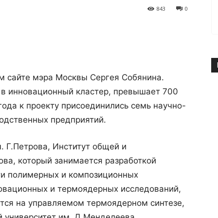
843
0
м сайте мэра Москвы Сергея Собянина.
 в инновационный кластер, превышает 700
года к проекту присоединились семь научно-
водственных предприятий.
. Г.Петрова, Институт общей и
ова, который занимается разработкой
ти полимерных и композиционных
новационных и термоядерных исследований,
ются на управляемом термоядерном синтезе,
й университет им. Д.Менделеева,