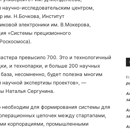
 научно-исследовательским центром,
 им. Н.Бочкова, Институт
иковой электроники им. В.Мокерова,
ция «Системы прецизионного
Роскосмоса).
ластера превысило 700. Это и технологичный
ки, и технопарки, и больше 200 научных
 база, несомненно, будет полезна многим
Кс
й научной экспертизы проектов», —
р
вы Наталья Сергунина.
А
з
р необходим для формирования системы для
А
ооперационных цепочек между стартапами,
з
ыми корпорациями, промышленными
А