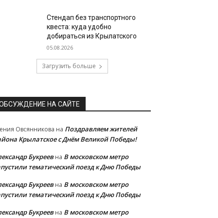
Стендап без транспортного
квеста: куда удобно
добираться из Крылатского
05.08.2026
Загрузить больше
ОБСУЖДЕНИЕ НА САЙТЕ
Поздравляем жителей
ения Овсянникова
на
айона Крылатское с Днём Великой Победы!
лександр Букреев
В московском метро
на
апустили тематический поезд к Дню Победы
лександр Букреев
В московском метро
на
апустили тематический поезд к Дню Победы
лександр Букреев
В московском метро
на