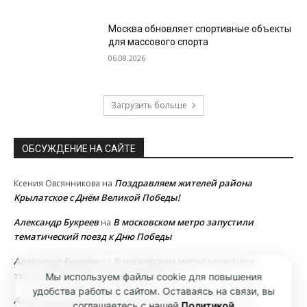
Москва обновляет спортивные объекты
для массового спорта
06.08.2026
Загрузить больше
ОБСУЖДЕНИЕ НА САЙТЕ
Поздравляем жителей района
Ксения Овсянникова
на
Крылатское с Днём Великой Победы!
Александр Букреев
В московском метро запустили
на
тематический поезд к Дню Победы
Александр Букреев
В московском метро запустили
на
тематический поезд к Дню Победы
Мы используем файлы cookie для повышения
удобства работы с сайтом. Оставаясь на связи, вы
Александр Букреев
В московском метро запустили
на
соглашаетесь с нашей
Политикой