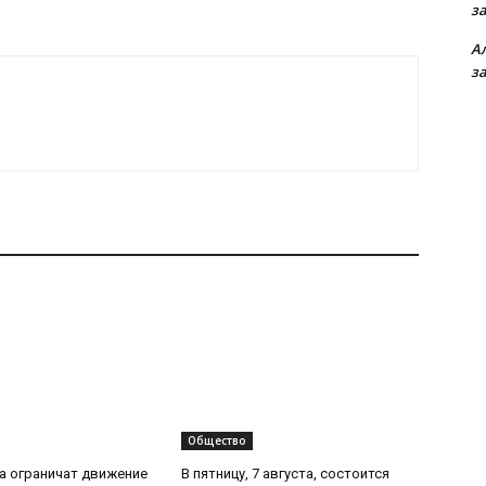
з
А
з
Общество
та ограничат движение
В пятницу, 7 августа, состоится