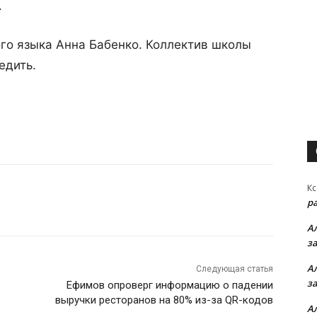
.
ого языка Анна Бабенко. Коллектив школы
едить.
Кс
р
А
з
А
Следующая статья
з
Ефимов опроверг информацию о падении
выручки ресторанов на 80% из-за QR-кодов
А