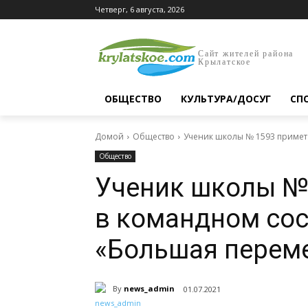
Четверг, 6 августа, 2026
Сайт жителей района
Крылатское
ОБЩЕСТВО
КУЛЬТУРА/ДОСУГ
СП
Домой
Общество
Ученик школы № 1593 примет
Общество
Ученик школы № 
в командном сос
«Большая перем
By
news_admin
01.07.2021