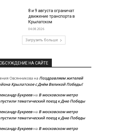
8 и 9 августа ограничат
движение транспорта в
Крылатском
04.08.2026
Загрузить больше
ОБСУЖДЕНИЕ НА САЙТЕ
Поздравляем жителей
ения Овсянникова
на
айона Крылатское с Днём Великой Победы!
лександр Букреев
В московском метро
на
апустили тематический поезд к Дню Победы
лександр Букреев
В московском метро
на
апустили тематический поезд к Дню Победы
лександр Букреев
В московском метро
на