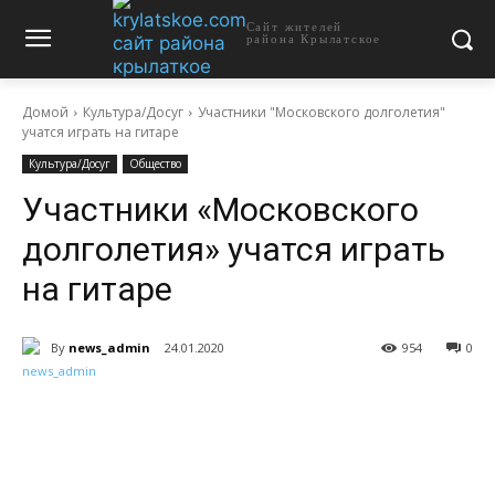
Сайт жителей
района Крылатское
Домой
Культура/Досуг
Участники "Московского долголетия"
учатся играть на гитаре
Культура/Досуг
Общество
Участники «Московского
долголетия» учатся играть
на гитаре
By
news_admin
24.01.2020
954
0