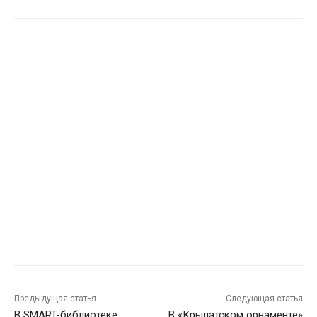
Предыдущая статья
Следующая статья
В SMART-библиотеке
В «Крылатском орнаменте»