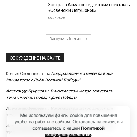
Завтра, в Ахматовке, детский спектакль
«Совёнок и Лягушонок»
08.08.2026
Загрузить больше
ОБСУЖДЕНИЕ НА САЙТЕ
Поздравляем жителей района
Ксения Овсянникова
на
Крылатское с Днём Великой Победы!
Александр Букреев
В московском метро запустили
на
тематический поезд к Дню Победы
Александр Букреев
В московском метро запустили
на
тематический поезд к Дню Победы
Мы используем файлы cookie для повышения
удобства работы с сайтом. Оставаясь на связи, вы
Александр Букреев
В московском метро запустили
на
соглашаетесь с нашей
Политикой
тематический поезд к Дню Победы
конфиденциальности
.