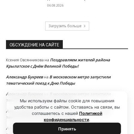
06.08.2026
Загрузить больше
ОБСУЖДЕНИЕ НА САЙТЕ
Поздравляем жителей района
Ксения Овсянникова
на
Крылатское с Днём Великой Победы!
Александр Букреев
В московском метро запустили
на
тематический поезд к Дню Победы
Александр Букреев
В московском метро запустили
на
тематический поезд к Дню Победы
Мы используем файлы cookie для повышения
удобства работы с сайтом. Оставаясь на связи, вы
Александр Букреев
В московском метро запустили
на
соглашаетесь с нашей
Политикой
тематический поезд к Дню Победы
конфиденциальности
.
Александр Букреев
В московском метро запустили
на
Принять