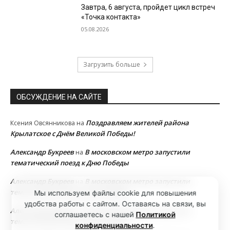
Завтра, 6 августа, пройдет цикл встреч
«Точка контакта»
05.08.2026
Загрузить больше
ОБСУЖДЕНИЕ НА САЙТЕ
Поздравляем жителей района
Ксения Овсянникова
на
Крылатское с Днём Великой Победы!
Александр Букреев
В московском метро запустили
на
тематический поезд к Дню Победы
Александр Букреев
В московском метро запустили
на
тематический поезд к Дню Победы
Мы используем файлы cookie для повышения
удобства работы с сайтом. Оставаясь на связи, вы
Александр Букреев
В московском метро запустили
на
соглашаетесь с нашей
Политикой
тематический поезд к Дню Победы
конфиденциальности
.