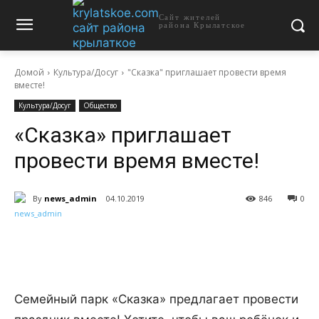
Сайт жителей
района Крылатское
Домой
Культура/Досуг
"Сказка" приглашает провести время
вместе!
Культура/Досуг
Общество
«Сказка» приглашает
провести время вместе!
By
news_admin
04.10.2019
846
0
Семейный парк «Сказка» предлагает провести