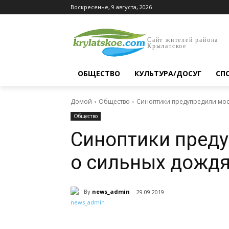
Воскресенье, 9 августа, 2026
Сайт жителей района
Крылатское
ОБЩЕСТВО
КУЛЬТУРА/ДОСУГ
СП
Домой
Общество
Синоптики предупредили мос
Общество
Синоптики пред
о сильных дожд
By
news_admin
29.09.2019
Поделиться