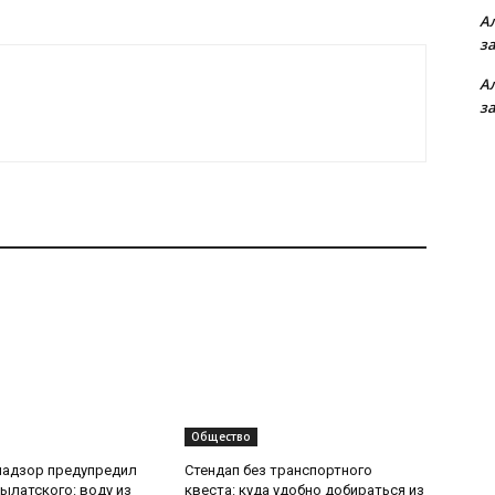
А
з
А
з
Общество
надзор предупредил
Стендап без транспортного
ылатского: воду из
квеста: куда удобно добираться из