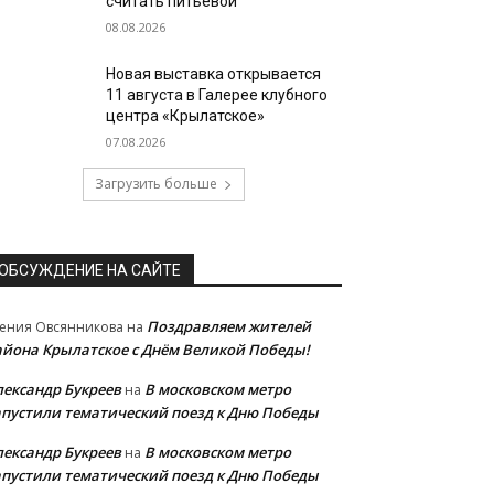
считать питьевой
08.08.2026
Новая выставка открывается
11 августа в Галерее клубного
центра «Крылатское»
07.08.2026
Загрузить больше
ОБСУЖДЕНИЕ НА САЙТЕ
Поздравляем жителей
ения Овсянникова
на
айона Крылатское с Днём Великой Победы!
лександр Букреев
В московском метро
на
апустили тематический поезд к Дню Победы
лександр Букреев
В московском метро
на
апустили тематический поезд к Дню Победы