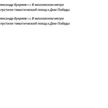
лександр Букреев
В московском метро
на
апустили тематический поезд к Дню Победы
лександр Букреев
В московском метро
на
апустили тематический поезд к Дню Победы