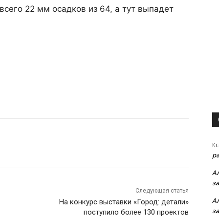
 всего 22 мм осадков из 64, а тут выпадет
Кс
р
А
з
Следующая статья
А
На конкурс выставки «Город: детали»
з
поступило более 130 проектов