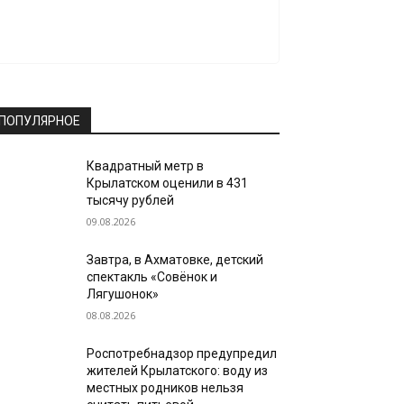
ПОПУЛЯРНОЕ
Квадратный метр в
Крылатском оценили в 431
тысячу рублей
09.08.2026
Завтра, в Ахматовке, детский
спектакль «Совёнок и
Лягушонок»
08.08.2026
Роспотребнадзор предупредил
жителей Крылатского: воду из
местных родников нельзя