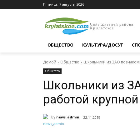
Пятница, 7 августа, 2026
Сайт жителей района
Крылатское
ОБЩЕСТВО
КУЛЬТУРА/ДОСУГ
СП
Домой
Общество
Школьники из ЗАО познакоми
Общество
Школьники из З
работой крупной
By
news_admin
22.11.2019
Поделиться