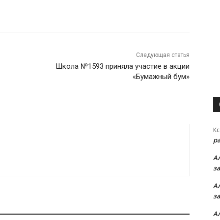
Следующая статья
Школа №1593 приняла участие в акции
«Бумажный бум»
Кс
р
А
з
А
з
А