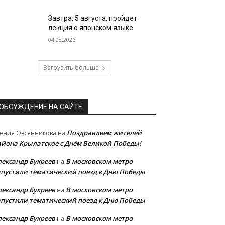
Завтра, 5 августа, пройдет
лекция о японском языке
04.08.2026
Загрузить больше
ОБСУЖДЕНИЕ НА САЙТЕ
Поздравляем жителей
ения Овсянникова
на
айона Крылатское с Днём Великой Победы!
лександр Букреев
В московском метро
на
апустили тематический поезд к Дню Победы
лександр Букреев
В московском метро
на
апустили тематический поезд к Дню Победы
лександр Букреев
В московском метро
на