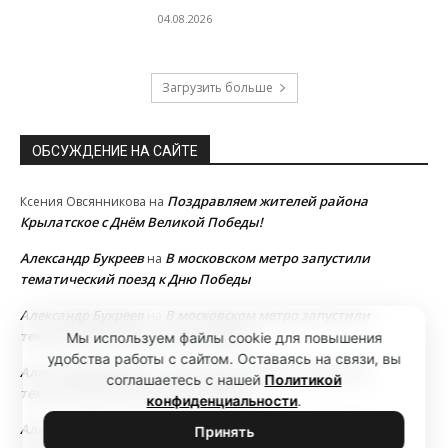
04.08.2026
Загрузить больше
ОБСУЖДЕНИЕ НА САЙТЕ
Поздравляем жителей района
Ксения Овсянникова
на
Крылатское с Днём Великой Победы!
Александр Букреев
В московском метро запустили
на
тематический поезд к Дню Победы
Александр Букреев
В московском метро запустили
на
тематический поезд к Дню Победы
Мы используем файлы cookie для повышения
удобства работы с сайтом. Оставаясь на связи, вы
Александр Букреев
В московском метро запустили
на
соглашаетесь с нашей
Политикой
тематический поезд к Дню Победы
конфиденциальности
.
Александр Букреев
В московском метро запустили
на
Принять