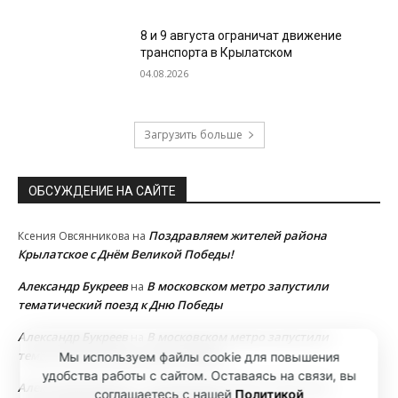
8 и 9 августа ограничат движение
транспорта в Крылатском
04.08.2026
Загрузить больше
ОБСУЖДЕНИЕ НА САЙТЕ
Поздравляем жителей района
Ксения Овсянникова
на
Крылатское с Днём Великой Победы!
Александр Букреев
В московском метро запустили
на
тематический поезд к Дню Победы
Александр Букреев
В московском метро запустили
на
тематический поезд к Дню Победы
Мы используем файлы cookie для повышения
удобства работы с сайтом. Оставаясь на связи, вы
Александр Букреев
В московском метро запустили
на
соглашаетесь с нашей
Политикой