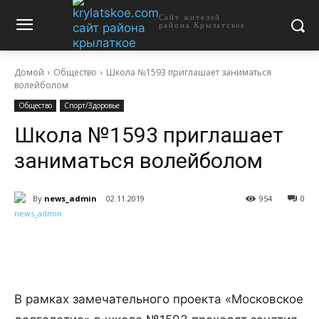
Сайт жителей
района Крылатское
Домой
Общество
Школа №1593 приглашает заниматься
волейболом
Общество
Спорт/Здоровье
Школа №1593 приглашает
заниматься волейболом
By
news_admin
02.11.2019
954
0
В рамках замечательного проекта «Московское