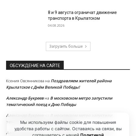
8 и 9 августа ограничат движение
транспорта в Крылатском
04.08.2026
Загрузить больше
ОБСУЖДЕНИЕ НА САЙТЕ
Поздравляем жителей района
Ксения Овсянникова
на
Крылатское с Днём Великой Победы!
Александр Букреев
В московском метро запустили
на
тематический поезд к Дню Победы
Александр Букреев
В московском метро запустили
на
тематический поезд к Дню Победы
Мы используем файлы cookie для повышения
удобства работы с сайтом. Оставаясь на связи, вы
Александр Букреев
В московском метро запустили
на
соглашаетесь с нашей
Политикой