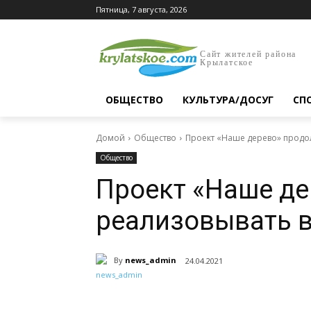
Пятница, 7 августа, 2026
Сайт жителей района
Крылатское
ОБЩЕСТВО
КУЛЬТУРА/ДОСУГ
СП
Домой
Общество
Проект «Наше дерево» продо
Общество
Проект «Наше д
реализовывать 
By
news_admin
24.04.2021
Поделиться