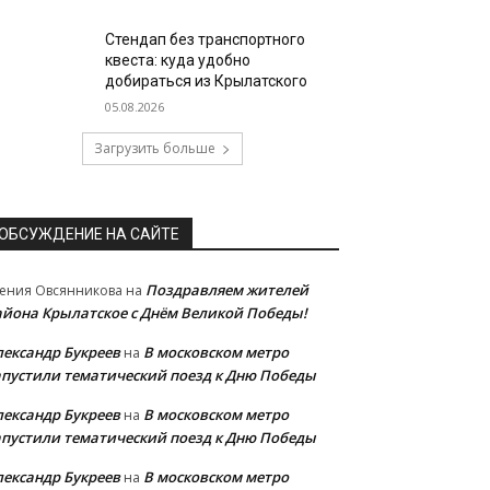
Стендап без транспортного
квеста: куда удобно
добираться из Крылатского
05.08.2026
Загрузить больше
ОБСУЖДЕНИЕ НА САЙТЕ
Поздравляем жителей
ения Овсянникова
на
айона Крылатское с Днём Великой Победы!
лександр Букреев
В московском метро
на
апустили тематический поезд к Дню Победы
лександр Букреев
В московском метро
на
апустили тематический поезд к Дню Победы
лександр Букреев
В московском метро
на