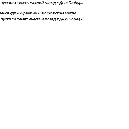
апустили тематический поезд к Дню Победы
лександр Букреев
В московском метро
на
апустили тематический поезд к Дню Победы