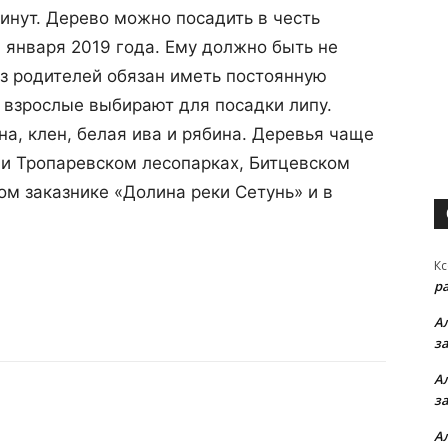
инут. Дерево можно посадить в честь
1 января 2019 года. Ему должно быть не
из родителей обязан иметь постоянную
 взрослые выбирают для посадки липу.
на, клен, белая ива и рябина. Деревья чаще
и Тропаревском лесопарках, Битцевском
ом заказнике «Долина реки Сетунь» и в
Кс
р
А
з
А
з
А