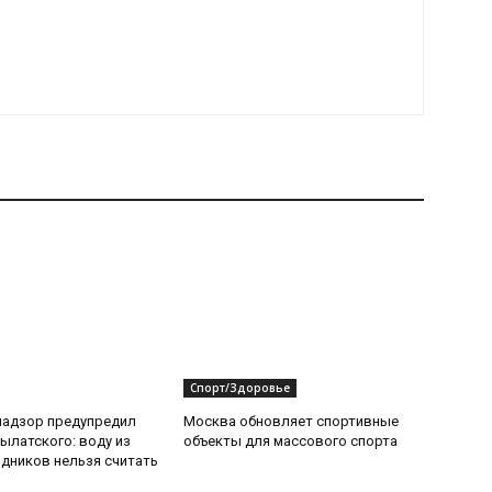
Спорт/Здоровье
надзор предупредил
Москва обновляет спортивные
ылатского: воду из
объекты для массового спорта
дников нельзя считать