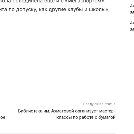
школа объединена ещё и с «Мегаспортом».
А
а по допуску, как другие клубы и школы»,
з
А
з
Следующая статья
Библиотека им. Ахматовой организует мастер-
кое
классы по работе с бумагой