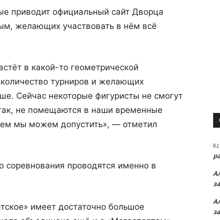
рые приводит официальный сайт Дворца
ным, желающих участвовать в нём всё
астёт в какой-то геометрической
д количество турниров и желающих
ьше. Сейчас некоторые фигуристы не смогут
 так, не помещаются в наши временные
 чем мы можем допустить», — отметил
Кс
р
то соревнования проводятся именно в
А
з
А
атское» имеет достаточно большое
з