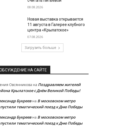
считать питьевой
08.08.2026
Новая выставка открывается
11 августа в Галерее клубного
центра «Крылатское»
07.08.2026
Загрузить больше
ОБСУЖДЕНИЕ НА САЙТЕ
Поздравляем жителей
ения Овсянникова
на
айона Крылатское с Днём Великой Победы!
лександр Букреев
В московском метро
на
апустили тематический поезд к Дню Победы
лександр Букреев
В московском метро
на
апустили тематический поезд к Дню Победы