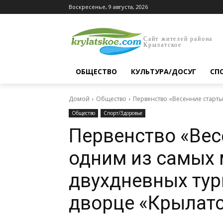
Воскресенье, 9 августа, 2026
Сайт жителей района
Крылатское
ОБЩЕСТВО
КУЛЬТУРА/ДОСУГ
СП
Домой
Общество
Первенство «Весенние старты
Общество
Спорт/Здоровье
Первенство «Вес
одним из самых
двухдневных тур
дворце «Крылат