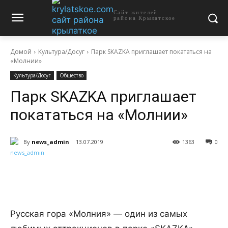
Сайт жителей
района Крылатское
Домой
Культура/Досуг
Парк SKAZKA приглашает покататься на
«Молнии»
Культура/Досуг
Общество
Парк SKAZKA приглашает
покататься на «Молнии»
By
news_admin
13.07.2019
1363
0
Русская гора «Молния» — один из самых