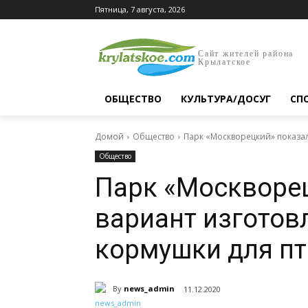
Пятница, 7 августа, 2026
Сайт жителей района
Крылатское
ОБЩЕСТВО
КУЛЬТУРА/ДОСУГ
СП
Домой
Общество
Парк «Москворецкий» показа
Общество
Парк «Москворе
вариант изготов
кормушки для п
By
news_admin
11.12.2020