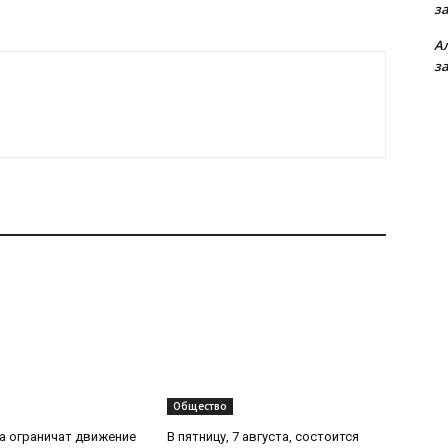
з
А
з
Общество
та ограничат движение
В пятницу, 7 августа, состоится