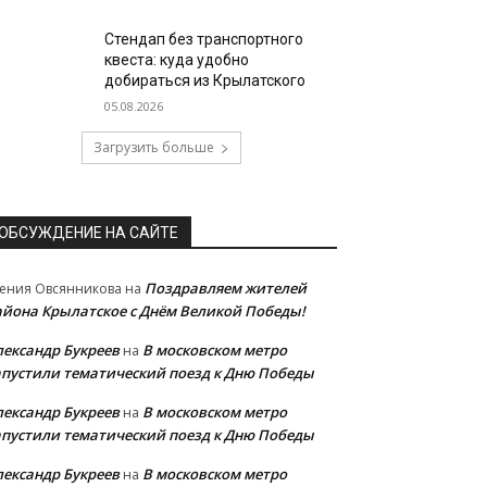
Стендап без транспортного
квеста: куда удобно
добираться из Крылатского
05.08.2026
Загрузить больше
ОБСУЖДЕНИЕ НА САЙТЕ
Поздравляем жителей
ения Овсянникова
на
айона Крылатское с Днём Великой Победы!
лександр Букреев
В московском метро
на
апустили тематический поезд к Дню Победы
лександр Букреев
В московском метро
на
апустили тематический поезд к Дню Победы
лександр Букреев
В московском метро
на