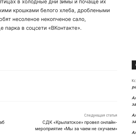
птицах в холодные дни зимы и почаще их
хими крошками белого хлеба, дроблеными
любят несоленое некопченое сало,
е парка в соцсети «ВКонтакте».
Кс
р
А
з
А
Следующая статья
з
аб
СДК «Крылатское» провел онлайн-
мероприятие «Мы за чаем не скучаем»
А