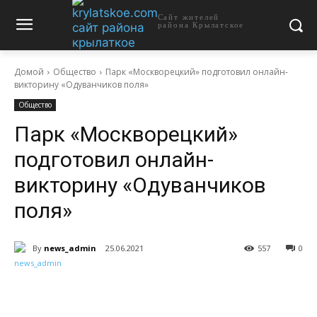
Сайт жителей
района Крылатское
Домой
Общество
Парк «Москворецкий» подготовил онлайн-
викторину «Одуванчиков поля»
Общество
Парк «Москворецкий»
подготовил онлайн-
викторину «Одуванчиков
поля»
By
news_admin
25.06.2021
557
0