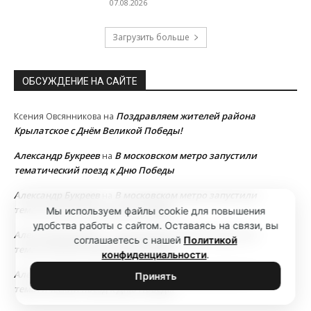
07.08.2026
Загрузить больше
ОБСУЖДЕНИЕ НА САЙТЕ
Поздравляем жителей района
Ксения Овсянникова
на
Крылатское с Днём Великой Победы!
Александр Букреев
В московском метро запустили
на
тематический поезд к Дню Победы
Александр Букреев
В московском метро запустили
на
тематический поезд к Дню Победы
Мы используем файлы cookie для повышения
удобства работы с сайтом. Оставаясь на связи, вы
Александр Букреев
В московском метро запустили
на
соглашаетесь с нашей
Политикой
тематический поезд к Дню Победы
конфиденциальности
.
Александр Букреев
В московском метро запустили
на
Принять
тематический поезд к Дню Победы