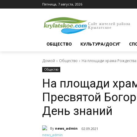
Пятница, 7 августа, 2026
Сайт жителей района
Крылатское
ОБЩЕСТВО
КУЛЬТУРА/ДОСУГ
СП
Домой
Общество
На площади храма Рождества
Общество
На площади хра
Пресвятой Бого
День знаний
By
news_admin
02.09.2021