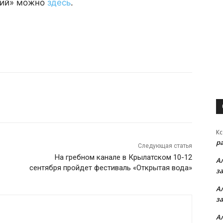
ний» можно
здесь
.
Кс
р
Следующая статья
На гребном канале в Крылатском 10-12
А
сентября пройдет фестиваль «Открытая вода»
з
А
з
А