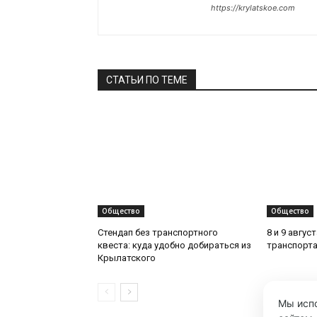
https://krylatskoe.com
СТАТЬИ ПО ТЕМЕ
Общество
Общество
Стендап без транспортного
8 и 9 авгус
квеста: куда удобно добираться из
транспорта
Крылатского
Мы испо