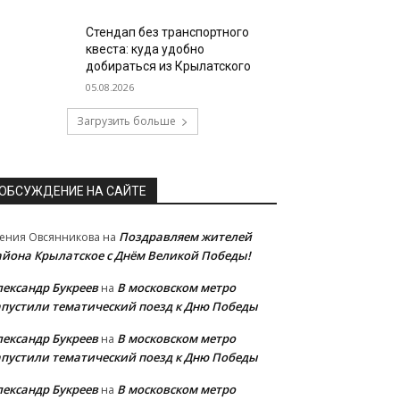
Стендап без транспортного
квеста: куда удобно
добираться из Крылатского
05.08.2026
Загрузить больше
ОБСУЖДЕНИЕ НА САЙТЕ
Поздравляем жителей
ения Овсянникова
на
айона Крылатское с Днём Великой Победы!
лександр Букреев
В московском метро
на
апустили тематический поезд к Дню Победы
лександр Букреев
В московском метро
на
апустили тематический поезд к Дню Победы
лександр Букреев
В московском метро
на