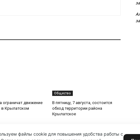
з
А
з
Общество
та ограничат движение
В пятницу, 7 августа, состоится
 в Крылатском
обход территории района
Крылатское
льзуем файлы cookie для повышения удобства работы с