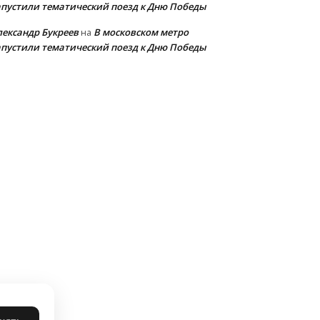
апустили тематический поезд к Дню Победы
лександр Букреев
В московском метро
на
апустили тематический поезд к Дню Победы