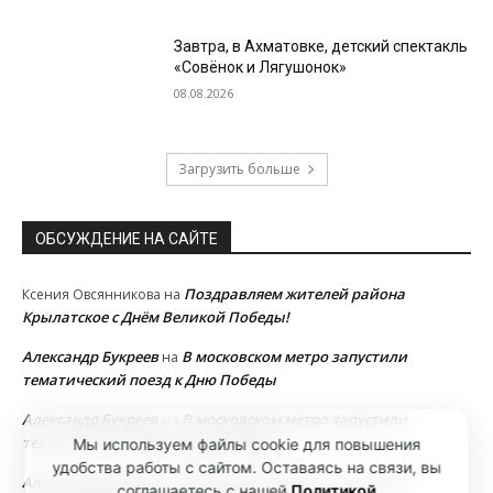
Завтра, в Ахматовке, детский спектакль
«Совёнок и Лягушонок»
08.08.2026
Загрузить больше
ОБСУЖДЕНИЕ НА САЙТЕ
Поздравляем жителей района
Ксения Овсянникова
на
Крылатское с Днём Великой Победы!
Александр Букреев
В московском метро запустили
на
тематический поезд к Дню Победы
Александр Букреев
В московском метро запустили
на
тематический поезд к Дню Победы
Мы используем файлы cookie для повышения
удобства работы с сайтом. Оставаясь на связи, вы
Александр Букреев
В московском метро запустили
на
соглашаетесь с нашей
Политикой