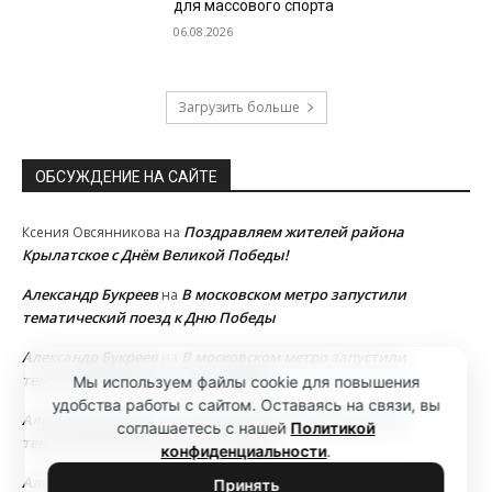
для массового спорта
06.08.2026
Загрузить больше
ОБСУЖДЕНИЕ НА САЙТЕ
Поздравляем жителей района
Ксения Овсянникова
на
Крылатское с Днём Великой Победы!
Александр Букреев
В московском метро запустили
на
тематический поезд к Дню Победы
Александр Букреев
В московском метро запустили
на
тематический поезд к Дню Победы
Мы используем файлы cookie для повышения
удобства работы с сайтом. Оставаясь на связи, вы
Александр Букреев
В московском метро запустили
на
соглашаетесь с нашей
Политикой
тематический поезд к Дню Победы
конфиденциальности
.
Александр Букреев
В московском метро запустили
на
Принять