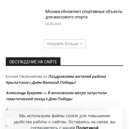
Москва обновляет спортивные объекты
для массового спорта
06.08.2026
Загрузить больше
ОБСУЖДЕНИЕ НА САЙТЕ
Поздравляем жителей района
Ксения Овсянникова
на
Крылатское с Днём Великой Победы!
Александр Букреев
В московском метро запустили
на
тематический поезд к Дню Победы
Александр Букреев
В московском метро запустили
на
тематический поезд к Дню Победы
Мы используем файлы cookie для повышения
удобства работы с сайтом. Оставаясь на связи, вы
Александр Букреев
В московском метро запустили
на
соглашаетесь с нашей
Политикой