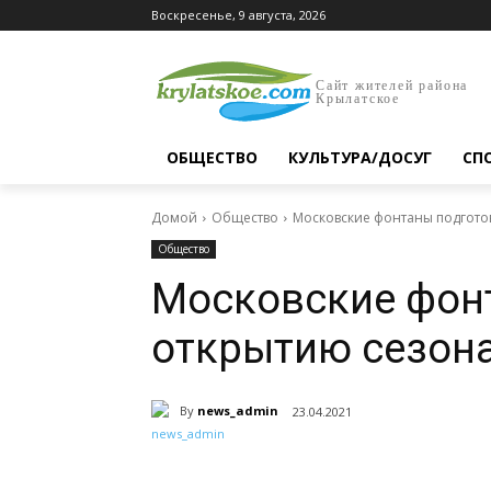
Воскресенье, 9 августа, 2026
Сайт жителей района
Крылатское
ОБЩЕСТВО
КУЛЬТУРА/ДОСУГ
СП
Домой
Общество
Московские фонтаны подгото
Общество
Московские фон
открытию сезон
By
news_admin
23.04.2021
Поделиться