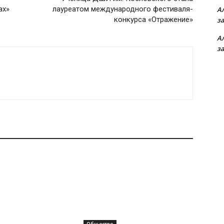
ах»
лауреатом международного фестиваля-
А
конкурса «Отражение»
з
А
з