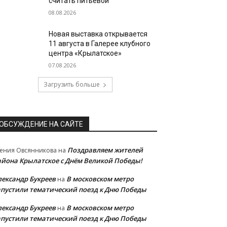
считать питьевой
08.08.2026
Новая выставка открывается
11 августа в Галерее клубного
центра «Крылатское»
07.08.2026
Загрузить больше
ОБСУЖДЕНИЕ НА САЙТЕ
Поздравляем жителей
ения Овсянникова
на
айона Крылатское с Днём Великой Победы!
лександр Букреев
В московском метро
на
апустили тематический поезд к Дню Победы
лександр Букреев
В московском метро
на
апустили тематический поезд к Дню Победы