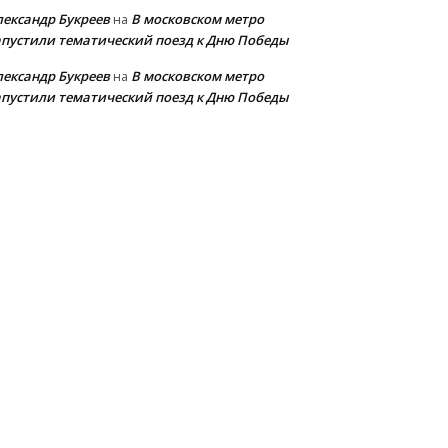
лександр Букреев
В московском метро
на
апустили тематический поезд к Дню Победы
лександр Букреев
В московском метро
на
апустили тематический поезд к Дню Победы