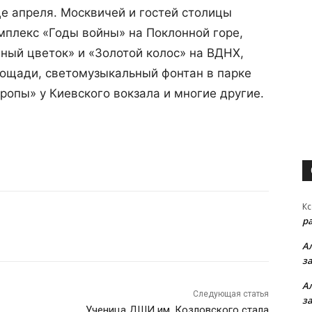
це апреля. Москвичей и гостей столицы
мплекс «Годы войны» на Поклонной горе,
ный цветок» и «Золотой колос» на ВДНХ,
ощади, светомузыкальный фонтан в парке
опы» у Киевского вокзала и многие другие.
Кс
р
А
з
А
Следующая статья
з
Ученица ДШИ им. Козловского стала